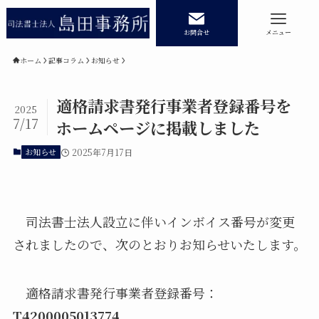
お問合せ
メニュー
ホーム
記事コラム
お知らせ
適格請求書発行事業者登録番号を
ホーム
業務内容
2025
7/17
ホームページに掲載しました
相続登記
民事信託
お知らせ
2025年7月17日
遺産承継業務
商業・法人登記
司法書士法人設立に伴いインボイス番号が変更
事務所紹介
記事コラム
されましたので、次のとおりお知らせいたします。
記事コラムカテゴリー
適格請求書発行事業者登録番号：
T4200005013774