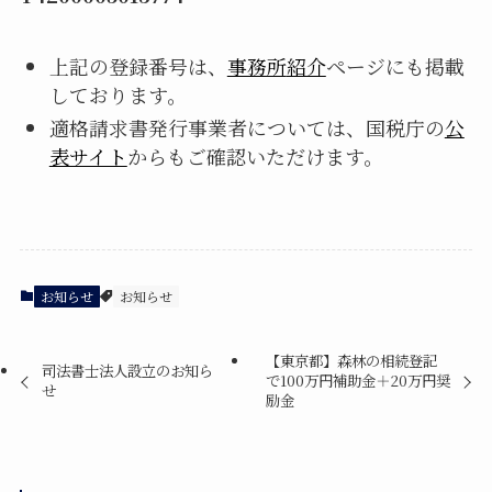
上記の登録番号は、
事務所
紹介
ページにも掲載
しております。
相続登記
民事信託
適格請求書発行事業者については、国税庁の
公
表サイト
からもご確認いただけます。
遺産承継業務
商業・法人登記
お知らせ
お知らせ
初回無料相談
【東京都】森林の相続登記
司法書士法人設立のお知ら
で100万円補助金＋20万円奨
せ
励金
当事務所では、司法書士業務のあらゆる分野につ
いて、私たちの知識と経験を活かし、皆様のご要
望や疑問にお答えします。