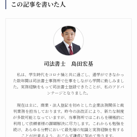
この記事を書いた人
相続登記、遺言書作成、民事信託、会社設立、法
人登記を始め、幅広い分野に対応していますの
で、お気軽にご相談ください。
058-232-0011
TEL.
司法書士 島田宏基
)
受付時間／午前9時〜午後6時(土・日・祝は要予約
私は、学生時代をコロナ禍と共に過ごし、通学ができなかっ
MAIL : support＠j-shimada.com
た数年間は司法書士事務所で仕事をしながら学問に勤しみまし
た。実務経験をもって司法書士登録できたことが、私のアドバ
ンテージとなりました。
LINEでお問い合わせ
現在は主に、商業・法人登記を初めとした企業法務関係と裁
判業務を担当しております。昨今の法改正により、新たな制度
が多数可能となっていますが、当事務所ではこれらを積極的に
利用して依頼者様の課題解決に尽力します。これからも勉強を
メールでお問い合わせ
続け、あらゆる分野において最先端の知識と実務経験を有する
ことが出来るよう、おごらず謙虚に努めて参ります。