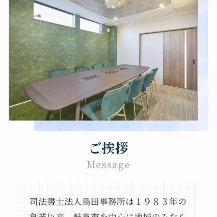
相続登記、遺言書作成、民事信託、会社設立、法
人登記を始め、幅広い分野に対応していますの
で、お気軽にご相談ください。
058-232-0011
TEL.
)
受付時間／午前9時〜午後6時(土・日・祝は要予約
MAIL : support＠j-shimada.com
ご挨拶
LINEでお問い合わせ
Message
メールでお問い合わせ
司法書士法人島田事務所は１９８３年の
創業以来、岐阜市を中心に地域のみなら