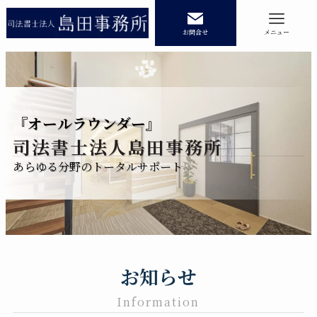
お問合せ
メニュー
ホーム
業務内容
『オールラウンダー』
司法書士法人島田事務所
相続登記
民事信託
あらゆる分野のトータルサポート
遺産承継業務
商業・法人登記
事務所紹介
記事コラム
お知らせ
記事コラムカテゴリー
Information