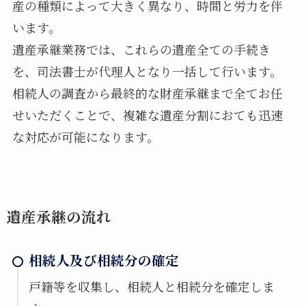
産の種類によって大きく異なり、時間と労力を伴
います。
遺産承継業務では、これらの遺産全ての手続き
相続登記
民事信託
を、司法書士が代理人となり一括して行います。
相続人の調査から最終的な財産承継まで全てお任
せいただくことで、複雑な遺産分割におても迅速
な対応が可能になります。
遺産承継業務
商業・法人登記
初回無料相談
遺産承継の流れ
相続人及び相続分の確定
当事務所では、司法書士業務のあらゆる分野につ
いて、私たちの知識と経験を活かし、皆様のご要
戸籍等を収集し、相続人と相続分を確定しま
望や疑問にお答えします。