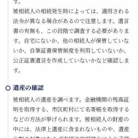
す。
相続登記、遺言書作成、民事信託、会社設立、法
被相続人の相続発生時によっては、適用される
人登記を始め、幅広い分野に対応していますの
法令が異なる場合があるので注意します。遺言
で、お気軽にご相談ください。
書の有無も、この段階で調査する必要がありま
す。自宅にないか、他の相続人が保管していな
いか、自筆証書保管制度を利用していないか、
058-232-0011
TEL.
公正証書遺言を作成していないかなど確認しま
)
受付時間／午前9時〜午後6時(土・日・祝は要予約
す。
MAIL : support＠j-shimada.com
遺産の確認
LINEでお問い合わせ
被相続人の遺産を調べます。金融機関の残高証
明を取得する、市区町村にて名寄帳を取得する
などの方法が挙げられます。被相続人の財産の
メールでお問い合わせ
中には、法律上遺産に含まれないものや、遺産