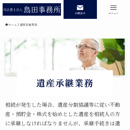
お問合せ
メニュー
ホーム
遺産承継業務
ホーム
業務内容
相続登記
民事信託
遺産承継業務
商業・法人登記
遺産承継業務
事務所紹介
記事コラム
相続が発生した場合、遺産分割協議等に従い不動
産・預貯金・株式を始めとした遺産を相続人の方
記事コラムカテゴリー
に承継しなければなりませんが、承継手続きは遺