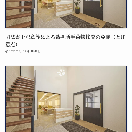
相続登記
民事信託
司法書士記章等による裁判所手荷物検査の免除（と注
意点）
2026年3月13日
裁判
遺産承継業務
商業・法人登記
初回無料相談
当事務所では、司法書士業務のあらゆる分野につ
いて、私たちの知識と経験を活かし、皆様のご要
望や疑問にお答えします。