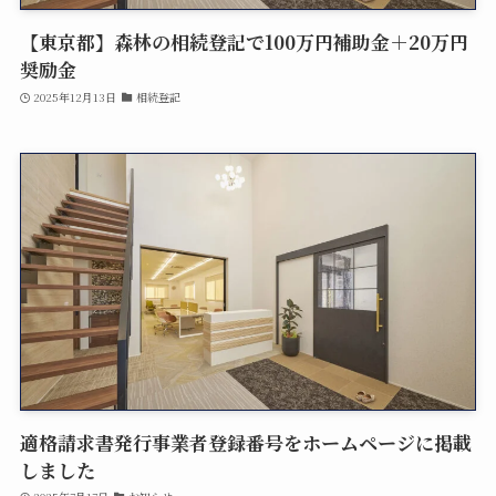
相続登記、遺言書作成、民事信託、会社設立、法
【東京都】森林の相続登記で100万円補助金＋20万円
人登記を始め、幅広い分野に対応していますの
奨励金
で、お気軽にご相談ください。
2025年12月13日
相続登記
058-232-0011
TEL.
)
受付時間／午前9時〜午後6時(土・日・祝は要予約
MAIL : support＠j-shimada.com
LINEでお問い合わせ
適格請求書発行事業者登録番号をホームページに掲載
メールでお問い合わせ
しました