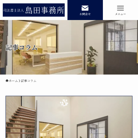
お問合せ
メニュー
記事コラム
ホーム
業務内容
相続登記
民事信託
遺産承継業務
商業・法人登記
ホーム
記事コラム
事務所紹介
記事コラム
記事コラムカテゴリー