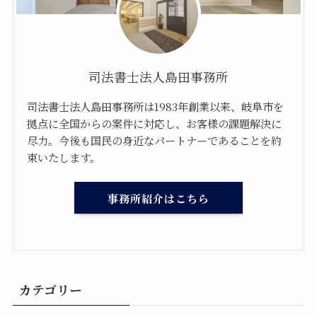
相続登記、遺言書作成、民事信託、会社設立、法
人登記を始め、幅広い分野に対応していますの
で、お気軽にご相談ください。
司法書士法人島田事務所
司法書士法人島田事務所は1983年創業以来、岐阜市を
058-232-0011
拠点に全国からの案件に対応し、お客様の課題解決に
TEL.
尽力。今後も国民の身近なパートナーであることを約
)
受付時間／午前9時〜午後6時(土・日・祝は要予約
束いたします。
MAIL : support＠j-shimada.com
事務所紹介はこちら
LINEでお問い合わせ
メールでお問い合わせ
カテゴリー