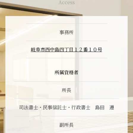
Access
事務所
岐阜市西中島四丁目１２番１０号
所属資格者
所長
司法書士・民事信託士・行政書士 島田 遵
副所長