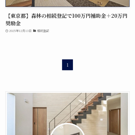
【東京都】森林の相続登記で100万円補助金＋20万円
奨励金
相続登記
民事信託
2025年12月13日
相続登記
遺産承継業務
商業・法人登記
1
初回無料相談
当事務所では、司法書士業務のあらゆる分野につ
いて、私たちの知識と経験を活かし、皆様のご要
望や疑問にお答えします。