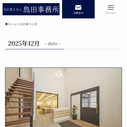
お問合せ
メニュー
ホーム
2025年
12月
2025年12月
ホーム
業務内容
– date –
相続登記
民事信託
遺産承継業務
商業・法人登記
事務所紹介
記事コラム
記事コラムカテゴリー