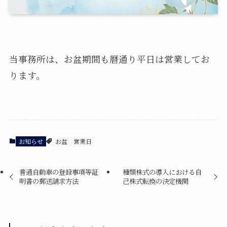
相続登記
民事信託
当事務所は、お盆期間も暦通り平日は営業してお
ります。
遺産承継業務
商業・法人登記
お知らせ
お盆
営業日
初回無料相談
普通自動車の登録事項等証
種類株式の導入における自
明書の郵送請求方法
己株式転換の決定機関
当事務所では、司法書士業務のあらゆる分野につ
いて、私たちの知識と経験を活かし、皆様のご要
望や疑問にお答えします。