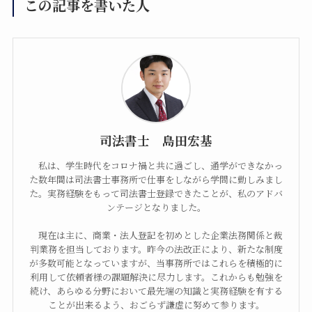
この記事を書いた人
相続登記、遺言書作成、民事信託、会社設立、法
人登記を始め、幅広い分野に対応していますの
で、お気軽にご相談ください。
058-232-0011
TEL.
司法書士 島田宏基
)
受付時間／午前9時〜午後6時(土・日・祝は要予約
私は、学生時代をコロナ禍と共に過ごし、通学ができなかっ
MAIL : support＠j-shimada.com
た数年間は司法書士事務所で仕事をしながら学問に勤しみまし
た。実務経験をもって司法書士登録できたことが、私のアドバ
ンテージとなりました。
LINEでお問い合わせ
現在は主に、商業・法人登記を初めとした企業法務関係と裁
判業務を担当しております。昨今の法改正により、新たな制度
が多数可能となっていますが、当事務所ではこれらを積極的に
利用して依頼者様の課題解決に尽力します。これからも勉強を
メールでお問い合わせ
続け、あらゆる分野において最先端の知識と実務経験を有する
ことが出来るよう、おごらず謙虚に努めて参ります。