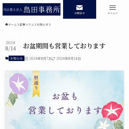
お問合せ
メニュー
ホーム
記事コラム
お知らせ
2024
ホーム
業務内容
お盆期間も営業しております
8/14
相続登記
民事信託
お知らせ
2024年8月7日
2024年8月14日
遺産承継業務
商業・法人登記
事務所紹介
記事コラム
記事コラムカテゴリー