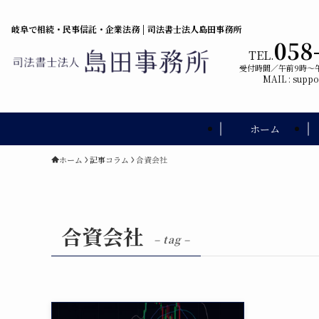
岐阜で相続・民事信託・企業法務 | 司法書士法人島田事務所
058
TEL.
受付時間／午前9時〜
MAIL : supp
ホーム
ホーム
記事コラム
合資会社
合資会社
– tag –