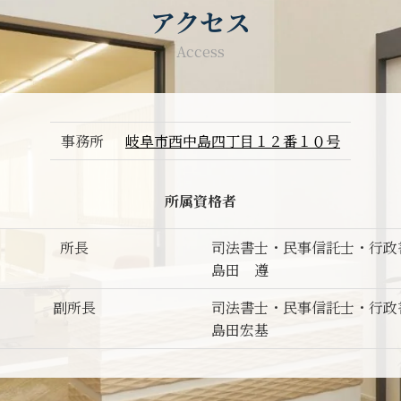
アクセス
Access
事務所
岐阜市西中島四丁目１２番１０号
所属資格者
所長
司法書士・民事信託士・行
島田 遵
副所長
司法書士・民事信託士・行
島田宏基